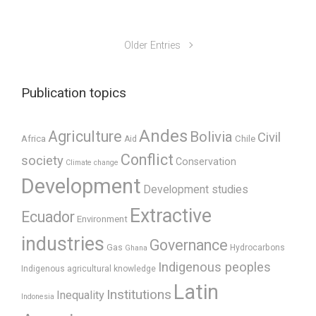
Older Entries
Publication topics
Andes
Agriculture
Bolivia
Civil
Africa
Chile
Aid
Conflict
society
Conservation
Climate change
Development
Development studies
Extractive
Ecuador
Environment
industries
Governance
Gas
Hydrocarbons
Ghana
Indigenous peoples
Indigenous agricultural knowledge
Latin
Institutions
Inequality
Indonesia