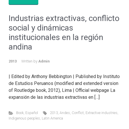
Industrias extractivas, conflicto
social y dinámicas
institucionales en la región
andina
2013
Written by
Admin
| Edited by Anthony Bebbington | Published by Instituto
de Estudios Peruanos (modified and extended version
of Routledge book, 2012), Lima | Official webpage La
expansión de las industrias extractivas en […]
Book
,
Español
2013
,
Andes
,
Conflict
,
Extractive industries
,
Indigenous peoples
,
Latin America