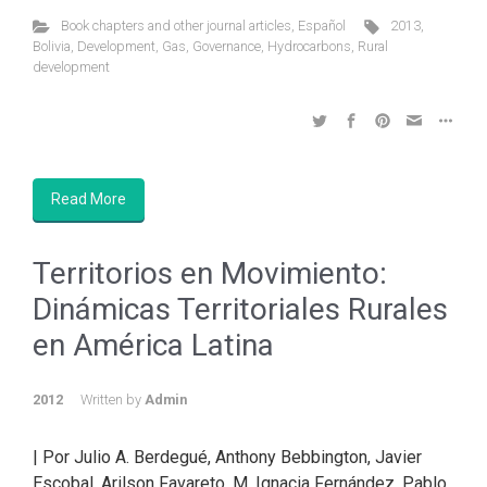
Book chapters and other journal articles
,
Español
2013
,
Bolivia
,
Development
,
Gas
,
Governance
,
Hydrocarbons
,
Rural
development
Read More
Territorios en Movimiento:
Dinámicas Territoriales Rurales
en América Latina
2012
Written by
Admin
| Por Julio A. Berdegué, Anthony Bebbington, Javier
Escobal, Arilson Favareto, M. Ignacia Fernández, Pablo