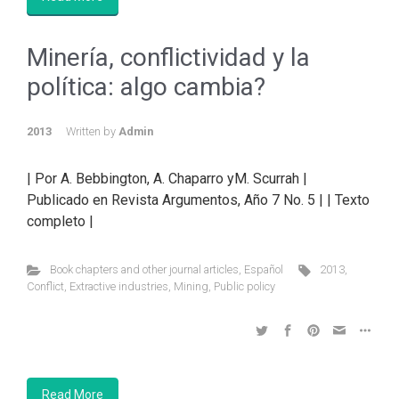
Minería, conflictividad y la
política: algo cambia?
2013
Written by
Admin
| Por A. Bebbington, A. Chaparro yM. Scurrah |
Publicado en Revista Argumentos, Año 7 No. 5 | | Texto
completo |
Book chapters and other journal articles
,
Español
2013
,
Conflict
,
Extractive industries
,
Mining
,
Public policy
Read More