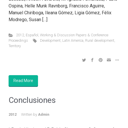
Ospina, Helle Munk Ravnborg, Francisco Aguirre,
Manuel Chiriboga, Ileana Gómez, Ligia Gómez, Félix
Modrego, Susan […]
2012
,
Español
,
Working & Discussion Papers & Conference
Proceedings
Development
,
Latin America
,
Rural development
,
Territory
Read More
Conclusiones
2012
Written by
Admin