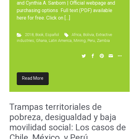
and Cynthia A. Sanborn | Official webpage and
purchasing options Full text (PDF) available
here for free. Click on […]
2018
,
Book
,
Español
Africa
,
Bolivia
,
Extractive
industries
,
Ghana
,
Latin America
,
Mining
,
Peru
,
Zambia
Read More
Trampas territoriales de
pobreza, desigualdad y baja
movilidad social: Los casos de
Chile, México, y Perú