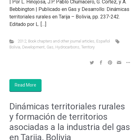
| Por L. Hinojosa, J.P. Pablo Chumacero, G. Cortez, y A.
Bebbington | Publicado en Gas y Desarrollo: Dinámicas
territoriales rurales en Tarija – Bolivia, pp. 237-242.
Editado por L. […]
2012
,
Book chapters and other journal articles
,
Español
Bolivia
,
Development
,
Gas
,
Hydrocarbons
,
Territory
Read More
Dinámicas territoriales rurales
y formación de territorios
asociadas a la industria del gas
en Tarija, Bolivia