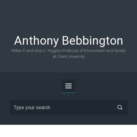
Skip to main content
Anthony Bebbington
Milton P. and Alice C. Higgins Professor of Environment and Society
at Clark University