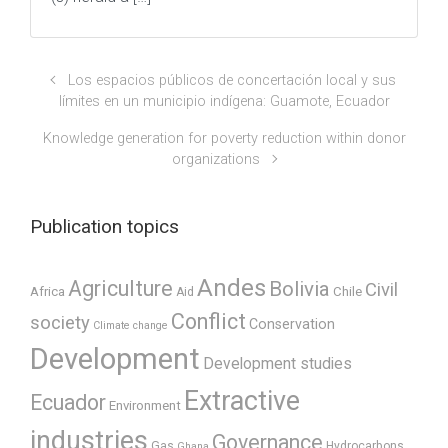
Los espacios públicos de concertación local y sus
límites en un municipio indígena: Guamote, Ecuador
Knowledge generation for poverty reduction within donor
organizations
Publication topics
Andes
Agriculture
Bolivia
Civil
Africa
Chile
Aid
Conflict
society
Conservation
Climate change
Development
Development studies
Extractive
Ecuador
Environment
industries
Governance
Gas
Hydrocarbons
Ghana