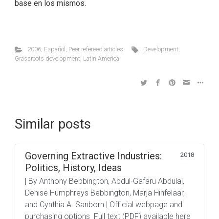
base en los mismos.
2006
,
Español
,
Peer refereed articles
Development
,
Grassroots development
,
Latin America
Similar posts
Governing Extractive Industries:
2018
Politics, History, Ideas
| By Anthony Bebbington, Abdul-Gafaru Abdulai,
Denise Humphreys Bebbington, Marja Hinfelaar,
and Cynthia A. Sanborn | Official webpage and
purchasing options Full text (PDF) available here