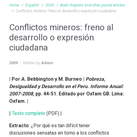
Home
Español
2009
Book chapters and other journal articles
Conflictos mineros: freno al desarrollo o expresión ciudadana
Conflictos mineros: freno al
desarrollo o expresión
ciudadana
2009
Written by
Admin
| Por A. Bebbington y M. Burneo |
Pobreza,
Desigualdad y Desarrollo en el Peru. Informe Anual:
2007-2008,
pp. 44-51. Editado por Oxfam GB. Lima:
Oxfam. |
|
Texto completo
(PDF) |
Extracto
: ¿Por qué es tan difícil tener
discusiones sensatas en torno a los conflictos