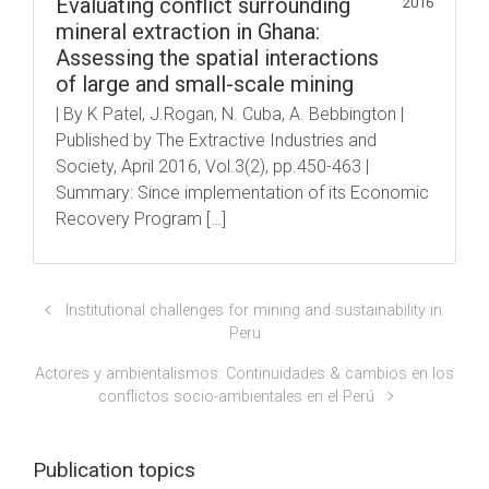
Evaluating conflict surrounding
2016
mineral extraction in Ghana:
Assessing the spatial interactions
of large and small-scale mining
| By K Patel, J.Rogan, N. Cuba, A. Bebbington |
Published by The Extractive Industries and
Society, April 2016, Vol.3(2), pp.450-463 |
Summary: Since implementation of its Economic
Recovery Program […]
Institutional challenges for mining and sustainability in
Peru
Actores y ambientalismos: Continuidades & cambios en los
conflictos socio-ambientales en el Perú
Publication topics