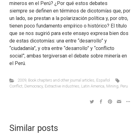
mineros en el Perú? ¿Por qué estos debates
siempre se definen en términos de dicotomías que, por
un lado, se prestan a la polarización política y, por otro,
tienen poco fundamento empírico o histórico? El título
que se nos sugirió para este ensayo expresa bien dos
de estas dicotomías: una entre “desarrollo” y
“ciudadanía”, y otra entre “desarrollo” y “conflicto
social”; ambas tergiversan el debate sobre minería en
el Perú.
2009
,
Book chapters and other journal articles
,
Español
Conflict
,
Democracy
,
Extractive industries
,
Latin America
,
Mining
,
Peru
Similar posts