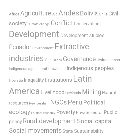
Andes
Agriculture
Bolivia
Civil
Africa
Chile
Aid
Conflict
society
Conservation
Climate change
Development
Development studies
Extractive
Ecuador
Environment
industries
Governance
Gas
Hydrocarbons
Ghana
Indigenous peoples
Indigenous agricultural knowledge
Latin
Institutions
Inequality
Indonesia
America
Mining
Livelihood
Natural
Lowlands
Peru
NGOs
Political
resources
Neoliberalism
ecology
Poverty
Public
Private sector
Political economy
Rural development
Social capital
policy
Social movements
Sustainability
State