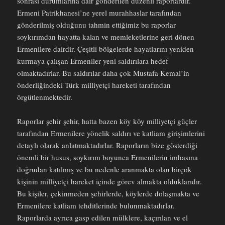
sonrası durumlarına dair gönderilen düzenli raporlardır.
Ermeni Patrikhanesi’ne yerel murahhaslar tarafından
gönderilmiş olduğunu tahmin ettiğimiz bu raporlar
soykırımdan hayatta kalan ve memleketlerine geri dönen
Ermenilere dairdir. Çeşitli bölgelerde hayatlarını yeniden
kurmaya çalışan Ermeniler yeni saldırılara hedef
olmaktadırlar. Bu saldırılar daha çok Mustafa Kemal’in
önderliğindeki Türk milliyetçi hareketi tarafından
örgütlenmektedir.
Raporlar şehir şehir, hatta bazen köy köy milliyetçi güçler
tarafından Ermenilere yönelik saldırı ve katliam girişimlerini
detaylı olarak anlatmaktadırlar. Raporların bize gösterdiği
önemli bir husus, soykırım boyunca Ermenilerin imhasına
doğrudan katılmış ve bu nedenle aranmakta olan birçok
kişinin milliyetçi hareket içinde görev almakta olduklarıdır.
Bu kişiler, çekinmeden şehirlerde, köylerde dolaşmakta ve
Ermenilere katliam tehditlerinde bulunmaktadırlar.
Raporlarda ayrıca gasp edilen mülklere, kaçırılan ve el