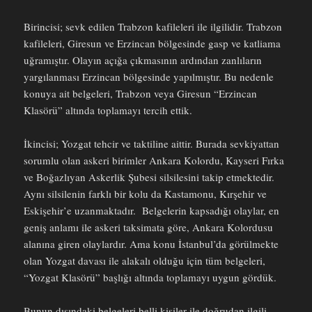
Birincisi; sevk edilen Trabzon kafileleri ile ilgilidir. Trabzon
kafileleri, Giresun ve Erzincan bölgesinde gasp ve katliama
uğramıştır. Olayın açığa çıkmasının ardından zanlıların
yargılanması Erzincan bölgesinde yapılmıştır. Bu nedenle
konuya ait belgeleri, Trabzon veya Giresun “Erzincan
Klasörü” altında toplamayı tercih ettik.
İkincisi; Yozgat tehcir ve taktiline aittir. Burada sevkiyattan
sorumlu olan askeri birimler Ankara Kolordu, Kayseri Fırka
ve Boğazlıyan Askerlik Şubesi silsilesini takip etmektedir.
Aynı silsilenin farklı bir kolu da Kastamonu, Kırşehir ve
Eskişehir’e uzanmaktadır. Belgelerin kapsadığı olaylar, en
geniş anlamı ile askeri taksimata göre, Ankara Kolordusu
alanına giren olaylardır. Ama konu İstanbul’da görülmekte
olan Yozgat davası ile alakalı olduğu için tüm belgeleri,
“Yozgat Klasörü” başlığı altında toplamayı uygun gördük.
Bunun dışındaki belgeleri belli kişiler ile doğrudan ilgili