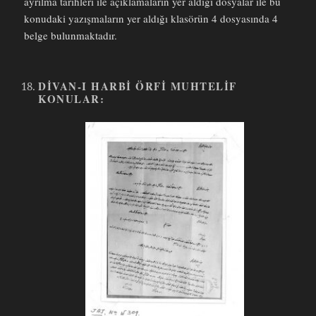
ayrılma tarihleri ile açıklamaların yer aldığı dosyalar ile bu
konudaki yazışmaların yer aldığı klasörün 4 dosyasında 4
belge bulunmaktadır.
DIVAN-I HARBI ÖRFI MUHTELIF
KONULAR: