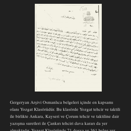
Gergeryan Arşivi Osmanlıca belgeleri içinde en kapsamı
olanı Yozgat Klasörüdür. Bu klasörde Yozgat tehcir ve taktili
ile birlikte Ankara, Kayseri ve Çorum tehcir ve taktiline dair
yazışma suretleri ile Çankırı tehciri dava kararı da yer
almaktadır. Yozgat Klasöründe 71 dosya ve 361 belge yer